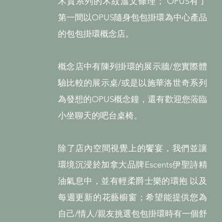
木質系列的木紋溫文條理； OPUS有了
第一間以OPUS隨身包包掛環為中心產品
的包包掛環概念店。
概念店中有陳列掛環的展示牆/您實際體
驗比較的展示桌/或是以施華洛世奇系列
為發想的OPUS概念鐘，還有歡迎您蒞臨
小坐聊天的吧台桌椅。
除了店內空間視覺上的饗宴，我們並讓
環境沉浸於加拿大品牌Escents伊聖詩精
油氣息中，並有輕柔爵士樂的環抱 以及
每週更新的花藝櫥窗；希望能提供您為
自己/情人/親友挑選包包掛環時有一個舒