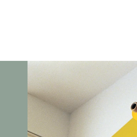
OPUS
ENJOY YOUR LIFE WITH OPUS
Purse Hanger
Collection
Store
Customised